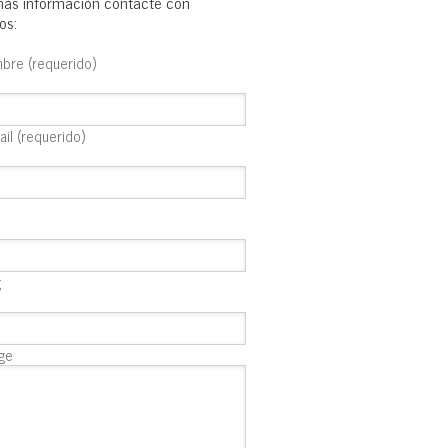
ás información contacte con
os:
bre (requerido)
ail (requerido)
g
ge