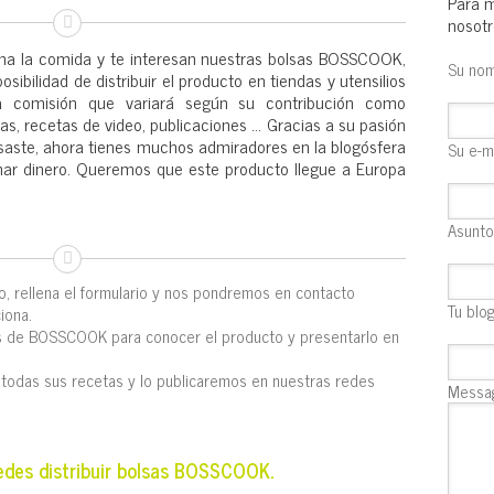
Para m
nosotr
iona la comida y te interesan nuestras bolsas BOSSCOOK,
Su nom
bilidad de distribuir el producto en tiendas y utensilios
 comisión que variará según su contribución como
s, recetas de video, publicaciones … Gracias a su pasión
asaste, ahora tienes muchos admiradores en la blogósfera
Su e-m
nar dinero. Queremos que este producto llegue a Europa
Asunto
o, rellena el formulario y nos pondremos en contacto
Tu blo
iona.
s de BOSSCOOK para conocer el producto y presentarlo en
n todas sus recetas y lo publicaremos en nuestras redes
Messa
uedes distribuir bolsas BOSSCOOK.