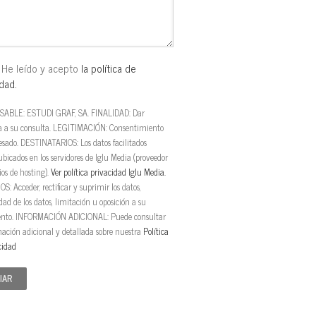
 He leído y acepto
la política de
dad.
ABLE: ESTUDI GRAF, SA. FINALIDAD: Dar
a a su consulta. LEGITIMACIÓN: Consentimiento
resado. DESTINATARIOS: Los datos facilitados
ubicados en los servidores de Iglu Media (proveedor
ios de hosting).
Ver política privacidad Iglu Media.
: Acceder, rectificar y suprimir los datos,
dad de los datos, limitación u oposición a su
ento. INFORMACIÓN ADICIONAL: Puede consultar
mación adicional y detallada sobre nuestra
Política
cidad