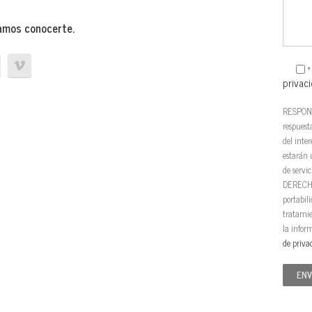
amos conocerte.
*
privaci
RESPONS
respuest
del inte
estarán 
de servic
DERECHOS
portabili
tratami
la infor
de priva